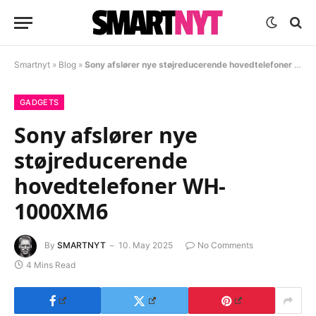
Smartnyt
»
Blog
»
Sony afslører nye støjreducerende hovedtelefoner WH-1000XM6
GADGETS
Sony afslører nye
støjreducerende
hovedtelefoner WH-
1000XM6
By
SMARTNYT
10. May 2025
No Comments
4 Mins Read