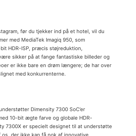
tagram, før du tjekker ind på et hotel, vil du
mmer med MediaTek Imagiq 950, som
it HDR-ISP, præcis støjreduktion,
re sikker på at fange fantastiske billeder og
deoer er ikke bare en drøm længere; de har over
ignet med konkurrenterne.
understøtter Dimensity 7300 SoC’er
ed 10-bit ægte farve og globale HDR-
y 7300X er specielt designet til at understøtte
f os, der ikke kan få nok af innovative