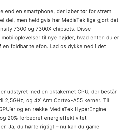
nde end en smartphone, der løber tør for strøm
hel del, men heldigvis har MediaTek lige gjort det
ensity 7300 og 7300X chipsets. Disse
 mobiloplevelser til nye højder, hvad enten du er
 af en foldbar telefon. Lad os dykke ned i det
er udstyret med en oktakernet CPU, der består
til 2,5GHz, og 4X Arm Cortex-A55 kerner. Til
5 GPU’er og en række MediaTek HyperEngine
og 20% forbedret energieffektivitet
. Ja, du hørte rigtigt – nu kan du game