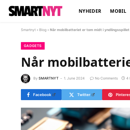
NYHEDER
MOBIL
Smartnyt
»
Blog
»
Når mobilbatteriet er tom midt i yndlingsspillet
GADGETS
Når mobilbatterie
By
SMARTNYT
1. June 2024
No Comments
4 
Facebook
Twitter
Pintere