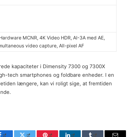
 Hardware MCNR, 4K Video HDR, AI-3A med AE,
multaneous video capture, All-pixel AF
rede kapaciteter i Dimensity 7300 og 7300X
high-tech smartphones og foldbare enheder. I en
vetiden længere, kan vi roligt sige, at fremtiden
ende.