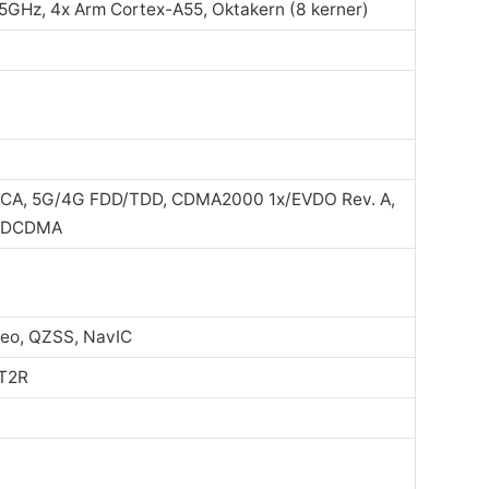
.5GHz, 4x Arm Cortex-A55, Oktakern (8 kerner)
 CA, 5G/4G FDD/TDD, CDMA2000 1x/EVDO Rev. A,
WDCDMA
leo, QZSS, NavIC
2T2R