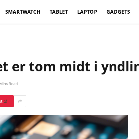
SMARTWATCH
TABLET
LAPTOP
GADGETS
t er tom midt i yndlin
Mins Read
st