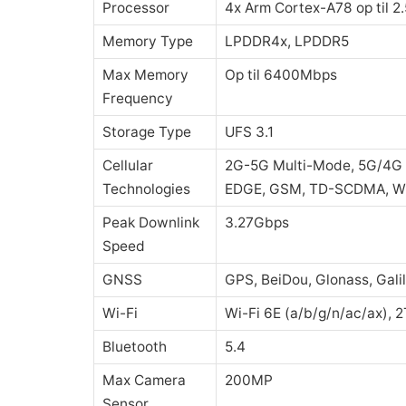
Processor
4x Arm Cortex-A78 op til 2
Memory Type
LPDDR4x, LPDDR5
Max Memory
Op til 6400Mbps
Frequency
Storage Type
UFS 3.1
Cellular
2G-5G Multi-Mode, 5G/4G
Technologies
EDGE, GSM, TD-SCDMA, 
Peak Downlink
3.27Gbps
Speed
GNSS
GPS, BeiDou, Glonass, Gali
Wi-Fi
Wi-Fi 6E (a/b/g/n/ac/ax), 
Bluetooth
5.4
Max Camera
200MP
Sensor