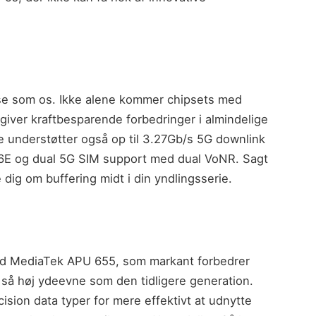
se som os. Ikke alene kommer chipsets med
giver kraftbesparende forbedringer i almindelige
 understøtter også op til 3.27Gb/s 5G downlink
i 6E og dual 5G SIM support med dual VoNR. Sagt
dig om buffering midt i din yndlingsserie.
d MediaTek APU 655, som markant forbedrer
t så høj ydeevne som den tidligere generation.
sion data typer for mere effektivt at udnytte