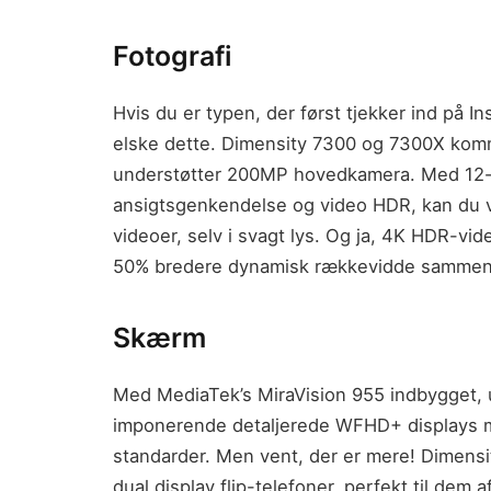
Fotografi
Hvis du er typen, der først tjekker ind på Ins
elske dette. Dimensity 7300 og 7300X ko
understøtter 200MP hovedkamera. Med 12-b
ansigtsgenkendelse og video HDR, kan du væ
videoer, selv i svagt lys. Og ja, 4K HDR-vi
50% bredere dynamisk rækkevidde sammenl
Skærm
Med MediaTek’s MiraVision 955 indbygget, 
imponerende detaljerede WFHD+ displays m
standarder. Men vent, der er mere! Dimensit
dual display flip-telefoner, perfekt til dem a