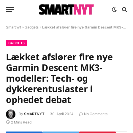
Smartnyt
»
Gadgets
»
Lækket afslører fire nye Garmin Descent MK3-modeller: Tech- og dykkerentusiaster i ophedet debat
GADGETS
Lækket afslører fire nye
Garmin Descent MK3-
modeller: Tech- og
dykkerentusiaster i
ophedet debat
By
SMARTNYT
30. April 2024
No Comments
2 Mins Read