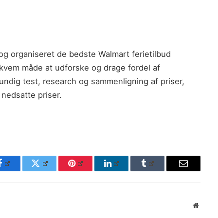
g organiseret de bedste Walmart ferietilbud
bekvem måde at udforske og drage fordel af
undig test, research og sammenligning af priser,
 nedsatte priser.
Facebook
Twitter
Pinterest
LinkedIn
Tumblr
Email
Websit