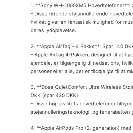
1. **Sony WH-1000XM5 Hovedtelefoner**:
– Disse førende støjannullerende hovedtele
hvilket giver en fantastisk mulighed for mu
deres lydoplevelse.
2. **Apple AirTag – 4 Pakke**: Spar 140 DK
– Apple AirTag 4-Pakken, designet til at hj
ejendele, er tilgængelig til nedsat pris, hvil
personer eller alle, der er tilbøjelige til at m
3. **Bose QuietComfort Ultra Wireless Stø
DKK (spar 420 DKK)
– Disse høj-kvalitets hovedtelefoner tilby
støjannulleringsteknologi, og ferierabatten g
4. **Apple AirPods Pro (2. generation) me