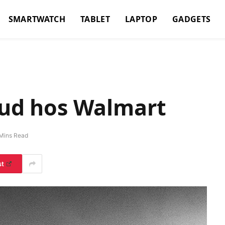
SMARTWATCH
TABLET
LAPTOP
GADGETS
bud hos Walmart
Mins Read
st