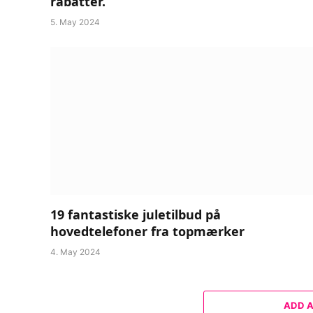
rabatter.
5. May 2024
19 fantastiske juletilbud på
hovedtelefoner fra topmærker
4. May 2024
ADD 