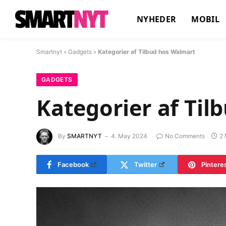
NYHEDER
MOBIL
Smartnyt
»
Gadgets
»
Kategorier af Tilbud hos Walmart
GADGETS
Kategorier af Til
By
SMARTNYT
4. May 2024
No Comments
2 
Facebook
Twitter
Pintere