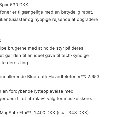
 Spar 630 DKK
foner er tilgængelige med en betydelig rabat,
sikentusiaster og hyppige rejsende at opgradere
K
ælpe brugerne med at holde styr på deres
ket gør den til en ideel gave til tech-kyndige
iste deres ting.
jannullerende Bluetooth Hovedtelefoner**: 2.653
der en fordybende lytteoplevelse med
ør dem til et attraktivt valg for musikelskere.
d MagSafe Etui**: 1.400 DKK (spar 343 DKK)