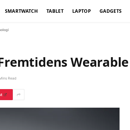
SMARTWATCH
TABLET
LAPTOP
GADGETS
ologi
 Fremtidens Wearable
Mins Read
st