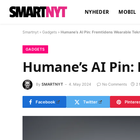
NYHEDER
MOBIL
Smartnyt
»
Gadgets
»
Humane’s AI Pin: Fremtidens Wearable Tekn
GADGETS
Humane’s AI Pin:
By
SMARTNYT
4. May 2024
No Comments
2 
Facebook
Twitter
Pintere