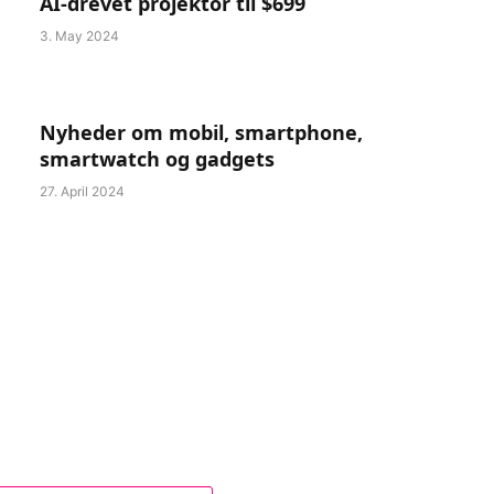
AI-drevet projektor til $699
3. May 2024
Nyheder om mobil, smartphone,
smartwatch og gadgets
27. April 2024