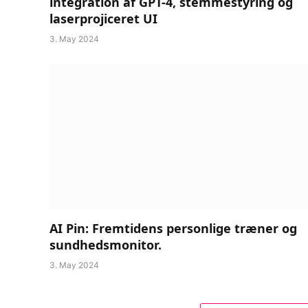
integration af GPT-4, stemmestyring og
laserprojiceret UI
3. May 2024
AI Pin: Fremtidens personlige træner og
sundhedsmonitor.
3. May 2024