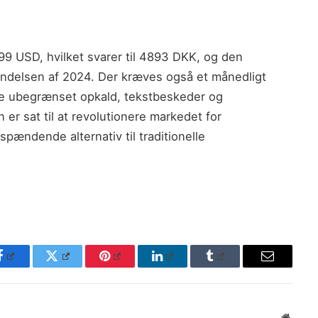
9 USD, hvilket svarer til 4893 DKK, og den
gyndelsen af 2024. Der kræves også et månedligt
e ubegrænset opkald, tekstbeskeder og
 er sat til at revolutionere markedet for
pændende alternativ til traditionelle
Facebook
Twitter
Pinterest
LinkedIn
Tumblr
Email
Websit