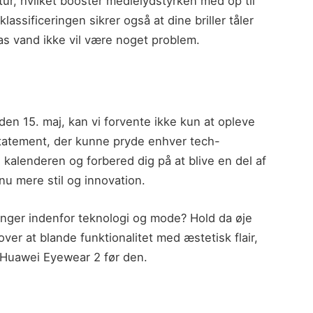
tur, hvilket booster medielydstyrken med op til
assificeringen sikrer også at dine briller tåler
glas vand ikke vil være noget problem.
den 15. maj, kan vi forvente ikke kun at opleve
statement, der kunne pryde enhver tech-
 kalenderen og forbered dig på at blive en del af
u mere stil og innovation.
inger indenfor teknologi og mode? Hold da øje
r at blande funktionalitet med æstetisk flair,
 Huawei Eyewear 2 før den.