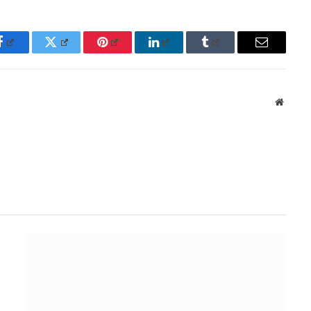
Facebook
Twitter
Pinterest
LinkedIn
Tumblr
Email
Websit