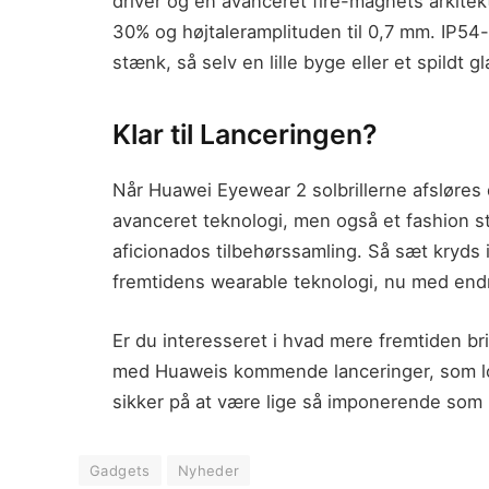
driver og en avanceret fire-magnets arkitek
30% og højtaleramplituden til 0,7 mm. IP54-kl
stænk, så selv en lille byge eller et spildt 
Klar til Lanceringen?
Når Huawei Eyewear 2 solbrillerne afsløres 
avanceret teknologi, men også et fashion 
aficionados tilbehørssamling. Så sæt kryds i
fremtidens wearable teknologi, nu med endn
Er du interesseret i hvad mere fremtiden br
med Huaweis kommende lanceringer, som love
sikker på at være lige så imponerende som
Gadgets
Nyheder