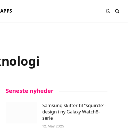
APPS
knologi
Seneste nyheder
Samsung skifter til “squircle”-
design i ny Galaxy Watch8-
serie
12. May 2025