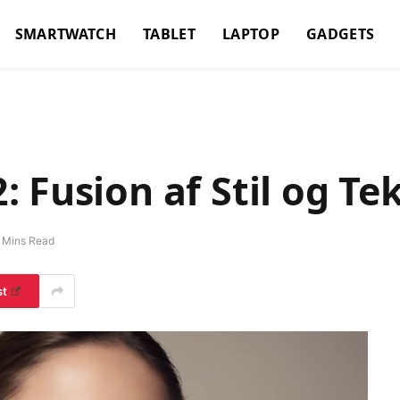
SMARTWATCH
TABLET
LAPTOP
GADGETS
 Fusion af Stil og Te
 Mins Read
st