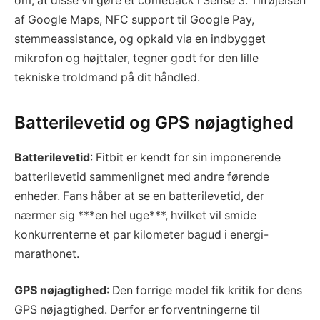
om, at disse vil gøre et comeback i Sense 3. Tilføjelsen
af Google Maps, NFC support til Google Pay,
stemmeassistance, og opkald via en indbygget
mikrofon og højttaler, tegner godt for den lille
tekniske troldmand på dit håndled.
Batterilevetid og GPS nøjagtighed
Batterilevetid
: Fitbit er kendt for sin imponerende
batterilevetid sammenlignet med andre førende
enheder. Fans håber at se en batterilevetid, der
nærmer sig ***en hel uge***, hvilket vil smide
konkurrenterne et par kilometer bagud i energi-
marathonet.
GPS nøjagtighed
: Den forrige model fik kritik for dens
GPS nøjagtighed. Derfor er forventningerne til