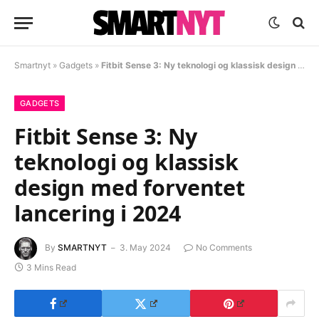
Smartnyt
»
Gadgets
»
Fitbit Sense 3: Ny teknologi og klassisk design med forventet lancering i 2024
GADGETS
Fitbit Sense 3: Ny
teknologi og klassisk
design med forventet
lancering i 2024
By
SMARTNYT
3. May 2024
No Comments
3 Mins Read