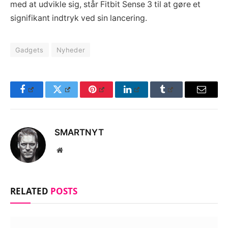
med at udvikle sig, står Fitbit Sense 3 til at gøre et
signifikant indtryk ved sin lancering.
Gadgets
Nyheder
Facebook
Twitter
Pinterest
LinkedIn
Tumblr
Email
SMARTNYT
Website
RELATED
POSTS