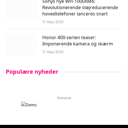
Sonys nye WH-1000XM6:
Revolutionerende støjreducerende
hovedtelefoner lanceres snart
11. May 2025
Honor 400-serien teaser:
Imponerende kamera og skærm
11. May 2025
Populære nyheder
Reklame