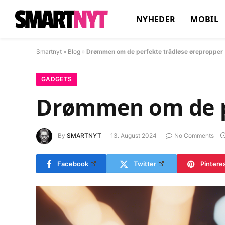
NYHEDER
MOBIL
Smartnyt
»
Blog
»
Drømmen om de perfekte trådløse ørepropper
GADGETS
Drømmen om de pe
By
SMARTNYT
13. August 2024
No Comments
Facebook
Twitter
Pintere