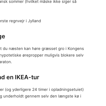
dansk sommer (hvilket måske ikke siger så
ste regnvejr i Jylland
ge
, at du næsten kan høre græsset gro i Kongens
hypotetiske ørepropper muligvis blokere selv
araton.
nd en IKEA-tur
mer (og yderligere 24 timer i opladningsetuiet)
g underholdt gennem selv den længste kø i