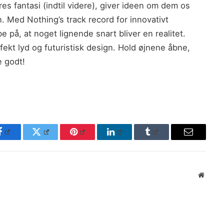
s fantasi (indtil videre), giver ideen om dem os
n. Med Nothing’s track record for innovativt
e på, at noget lignende snart bliver en realitet.
ekt lyd og futuristisk design. Hold øjnene åbne,
e godt!
Facebook
Twitter
Pinterest
LinkedIn
Tumblr
Email
Websit