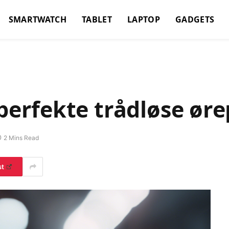
SMARTWATCH
TABLET
LAPTOP
GADGETS
rfekte trådløse øre
2 Mins Read
st