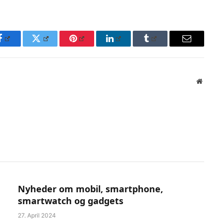
Facebook
Twitter
Pinterest
LinkedIn
Tumblr
Email
Websit
Nyheder om mobil, smartphone,
smartwatch og gadgets
27. April 2024