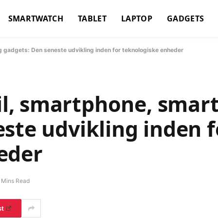
SMARTWATCH
TABLET
LAPTOP
GADGETS
gadgets: Den seneste udvikling inden for teknologiske enheder
l, smartphone, smar
ste udvikling inden f
eder
 Mins Read
st