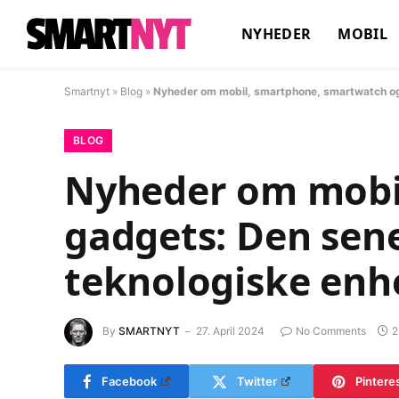
NYHEDER
MOBIL
Smartnyt
»
Blog
»
Nyheder om mobil, smartphone, smartwatch og 
BLOG
Nyheder om mobi
gadgets: Den sene
teknologiske enh
By
SMARTNYT
27. April 2024
No Comments
2
Facebook
Twitter
Pintere