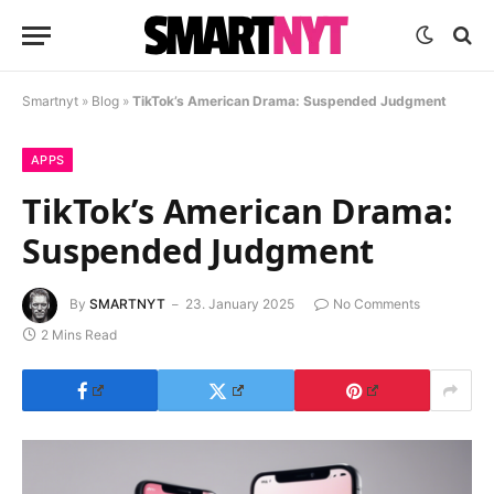
Smartnyt
»
Blog
»
TikTok’s American Drama: Suspended Judgment
APPS
TikTok’s American Drama:
Suspended Judgment
By
SMARTNYT
23. January 2025
No Comments
2 Mins Read