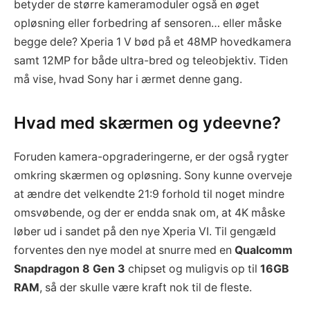
betyder de større kameramoduler også en øget
opløsning eller forbedring af sensoren… eller måske
begge dele? Xperia 1 V bød på et 48MP hovedkamera
samt 12MP for både ultra-bred og teleobjektiv. Tiden
må vise, hvad Sony har i ærmet denne gang.
Hvad med skærmen og ydeevne?
Foruden kamera-opgraderingerne, er der også rygter
omkring skærmen og opløsning. Sony kunne overveje
at ændre det velkendte 21:9 forhold til noget mindre
omsvøbende, og der er endda snak om, at 4K måske
løber ud i sandet på den nye Xperia VI. Til gengæld
forventes den nye model at snurre med en
Qualcomm
Snapdragon 8 Gen 3
chipset og muligvis op til
16GB
RAM
, så der skulle være kraft nok til de fleste.