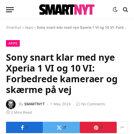
Smartnyt
»
Apps
»
Sony snart klar med nye Xperia 1 VI og 10 VI: Forbedrede kameraer og skærme på vej
APPS
Sony snart klar med nye
Xperia 1 VI og 10 VI:
Forbedrede kameraer og
skærme på vej
By
SMARTNYT
1. May 2024
No Comments
2 Mins Read