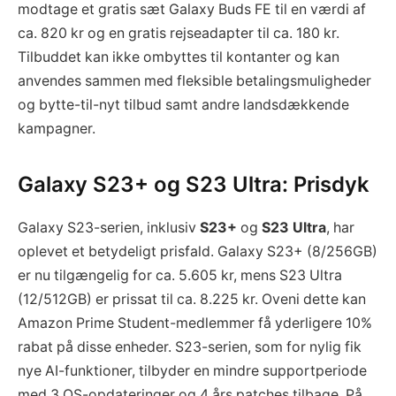
modtage et gratis sæt Galaxy Buds FE til en værdi af
ca. 820 kr og en gratis rejseadapter til ca. 180 kr.
Tilbuddet kan ikke ombyttes til kontanter og kan
anvendes sammen med fleksible betalingsmuligheder
og bytte-til-nyt tilbud samt andre landsdækkende
kampagner.
Galaxy S23+ og S23 Ultra: Prisdyk
Galaxy S23-serien, inklusiv
S23+
og
S23 Ultra
, har
oplevet et betydeligt prisfald. Galaxy S23+ (8/256GB)
er nu tilgængelig for ca. 5.605 kr, mens S23 Ultra
(12/512GB) er prissat til ca. 8.225 kr. Oveni dette kan
Amazon Prime Student-medlemmer få yderligere 10%
rabat på disse enheder. S23-serien, som for nylig fik
nye AI-funktioner, tilbyder en mindre supportperiode
med 3 OS-opdateringer og 4 års patches tilbage. På