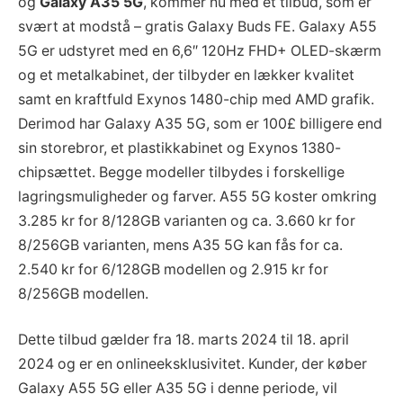
og
Galaxy A35 5G
, kommer nu med et tilbud, som er
svært at modstå – gratis Galaxy Buds FE. Galaxy A55
5G er udstyret med en 6,6″ 120Hz FHD+ OLED-skærm
og et metalkabinet, der tilbyder en lækker kvalitet
samt en kraftfuld Exynos 1480-chip med AMD grafik.
Derimod har Galaxy A35 5G, som er 100£ billigere end
sin storebror, et plastikkabinet og Exynos 1380-
chipsættet. Begge modeller tilbydes i forskellige
lagringsmuligheder og farver. A55 5G koster omkring
3.285 kr for 8/128GB varianten og ca. 3.660 kr for
8/256GB varianten, mens A35 5G kan fås for ca.
2.540 kr for 6/128GB modellen og 2.915 kr for
8/256GB modellen.
Dette tilbud gælder fra 18. marts 2024 til 18. april
2024 og er en onlineeksklusivitet. Kunder, der køber
Galaxy A55 5G eller A35 5G i denne periode, vil