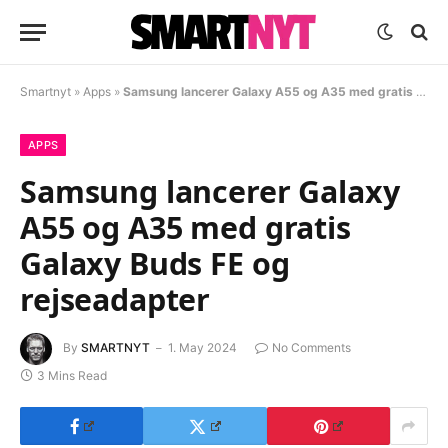
Smartnyt
»
Apps
»
Samsung lancerer Galaxy A55 og A35 med gratis Galaxy Buds FE og rejseadapter
APPS
Samsung lancerer Galaxy
A55 og A35 med gratis
Galaxy Buds FE og
rejseadapter
By
SMARTNYT
1. May 2024
No Comments
3 Mins Read