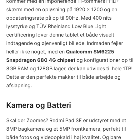
kommer med en imponerende 11-tommers FHD+
skærm med en opløsning på 1920 x 1200 og en
opdateringsrate på op til 90Hz. Med 400 nits
lysstyrke og TÜV Rheinland Low Blue Light
certificering lover denne tablet et både visuelt
indtagende og øjenvenligt billede. Indmaden fejler
heller ikke noget, med en
Qualcomm SM6225
Snapdragon 680 4G chipset
og konfigurationer op til
8GB RAM og 128GB lager, der kan udvides til hele 1TB!
Dette er den perfekte makker til både arbejde og
afslapning.
Kamera og Batteri
Skal der Zoomes? Redmi Pad SE er udstyret med et
8MP bagkamera og et 5MP frontkamera, perfekt til
både fotos og videoopkald i høj kvalitet. Og bare