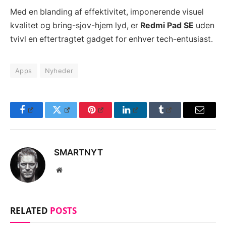
Med en blanding af effektivitet, imponerende visuel
kvalitet og bring-sjov-hjem lyd, er
Redmi Pad SE
uden
tvivl en eftertragtet gadget for enhver tech-entusiast.
Apps
Nyheder
Facebook
Twitter
Pinterest
LinkedIn
Tumblr
Email
SMARTNYT
Website
RELATED
POSTS