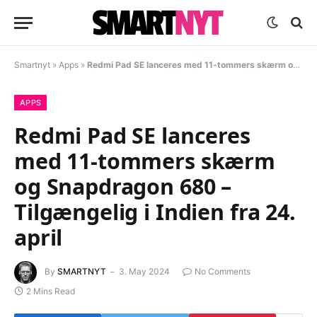
Smartnyt
»
Apps
»
Redmi Pad SE lanceres med 11-tommers skærm og Snapdragon 680 – Tilgængelig i Indien fra 24. april
APPS
Redmi Pad SE lanceres
med 11-tommers skærm
og Snapdragon 680 –
Tilgængelig i Indien fra 24.
april
By
SMARTNYT
3. May 2024
No Comments
2 Mins Read