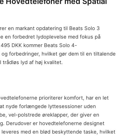
se Hovedtelefoner med Spatial
er en markant opdatering til Beats Solo 3
ne en forbedret lydoplevelse med fokus på
g 1495 DKK kommer Beats Solo 4-
 forbedringer, hvilket gør dem til en tiltalende
trådløs lyd af høj kvalitet.
edtelefonerne prioriterer komfort, har en let
 at nyde forlængede lyttesessioner uden
 vel-polstrede øreklapper, der giver en
g. Derudover er hovedtelefonerne designet
leveres med en blød beskyttende taske, hvilket