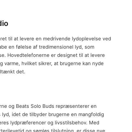
dio
et til at levere en medrivende lydoplevelse ved
abe en følelse af tredimensionel lyd, som
se. Hovedtelefonerne er designet til at levere
og varme, hvilket sikrer, at brugerne kan nyde
ltænkt det.
rne og Beats Solo Buds repræsenterer en
s lyd, idet de tilbyder brugerne en mangfoldig
eres lydpræferencer og livsstilsbehov. Med
erilevetid og sømløs tilslutning, er disse nye