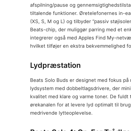
afspilning/pause og gennemsigtighedstils
tiltalende funktioner. Øretelefonernes in-e
(XS, S, M og L) og tilbyder “passiv støjisol
Beats-chip, der muliggør parring med et en
integrerer også med Apples Find My-netvæ
hvilket tilføjer en ekstra bekvemmelighed f
Lydpræstation
Beats Solo Buds er designet med fokus på n
lydsystem med dobbeltlagsdrivere, der minim
kvalitet med klare og varme toner. De fuldt 
ørekanalen for at levere lyd optimalt til bru
medrivende lytteoplevelse.