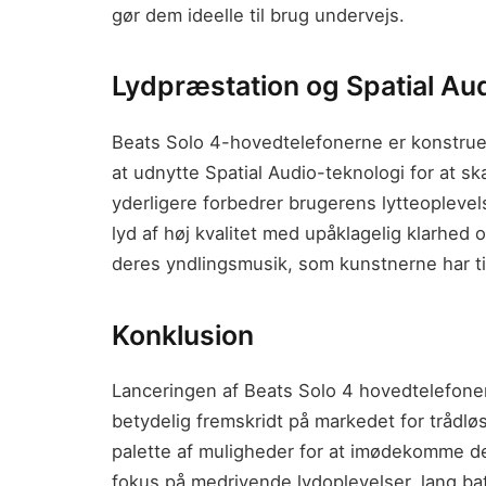
gør dem ideelle til brug undervejs.
Lydpræstation og Spatial Au
Beats Solo 4-hovedtelefonerne er konstruer
at udnytte Spatial Audio-teknologi for at sk
yderligere forbedrer brugerens lytteoplevel
lyd af høj kvalitet med upåklagelig klarhed 
deres yndlingsmusik, som kunstnerne har ti
Konklusion
Lanceringen af Beats Solo 4 hovedtelefone
betydelig fremskridt på markedet for trådlø
palette af muligheder for at imødekomme d
fokus på medrivende lydoplevelser, lang batt