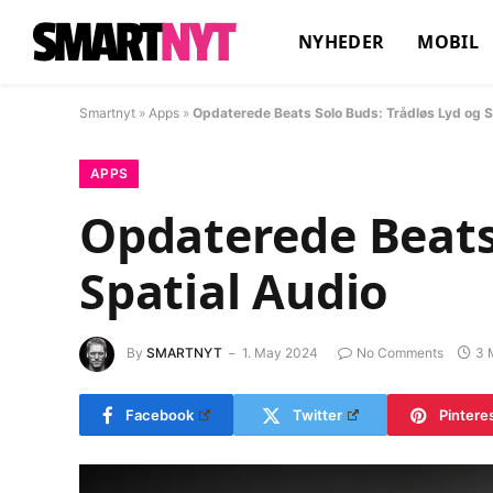
NYHEDER
MOBIL
Smartnyt
»
Apps
»
Opdaterede Beats Solo Buds: Trådløs Lyd og S
APPS
Opdaterede Beats 
Spatial Audio
By
SMARTNYT
1. May 2024
No Comments
3 
Facebook
Twitter
Pintere