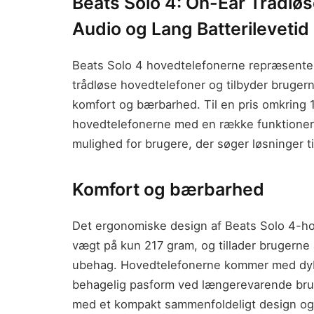
Beats Solo 4: On-Ear Trådlø
Audio og Lang Batterilevetid
Beats Solo 4 hovedtelefonerne repræsenter
trådløse hovedtelefoner og tilbyder bruger
komfort og bærbarhed. Til en pris omkrin
hovedtelefonerne med en række funktioner og
mulighed for brugere, der søger løsninger til 
Komfort og bærbarhed
Det ergonomiske design af Beats Solo 4-hov
vægt på kun 217 gram, og tillader brugerne
ubehag. Hovedtelefonerne kommer med dybe,
behagelig pasform ved længerevarende bru
med et kompakt sammenfoldeligt design og 