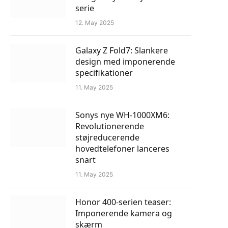
serie
12. May 2025
Galaxy Z Fold7: Slankere
design med imponerende
specifikationer
11. May 2025
Sonys nye WH-1000XM6:
Revolutionerende
støjreducerende
hovedtelefoner lanceres
snart
11. May 2025
Honor 400-serien teaser:
Imponerende kamera og
skærm