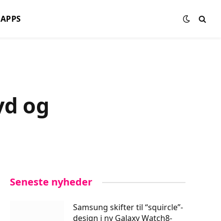
APPS
yd og
Seneste nyheder
Samsung skifter til “squircle”-
design i ny Galaxy Watch8-