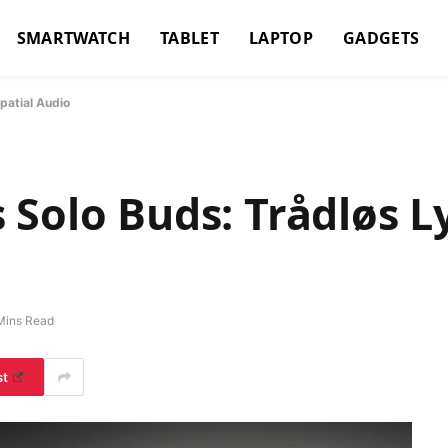
SMARTWATCH
TABLET
LAPTOP
GADGETS
patial Audio
Solo Buds: Trådløs L
Mins Read
st