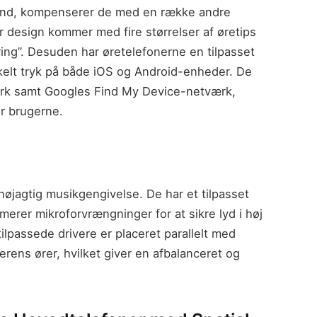
tand, kompenserer de med en række andre
ar design kommer med fire størrelser af øretips
ering”. Desuden har øretelefonerne en tilpasset
kelt tryk på både iOS og Android-enheder. De
rk samt Googles Find My Device-netværk,
or brugerne.
øjagtig musikgengivelse. De har et tilpasset
erer mikroforvrængninger for at sikre lyd i høj
tilpassede drivere er placeret parallelt med
gerens ører, hvilket giver en afbalanceret og