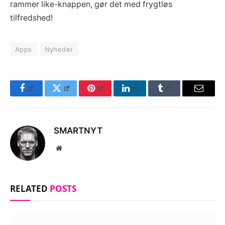
rammer like-knappen, gør det med frygtløs
tilfredshed!
Apps
Nyheder
Facebook
Twitter
Pinterest
LinkedIn
Tumblr
Email
SMARTNYT
Website
RELATED
POSTS