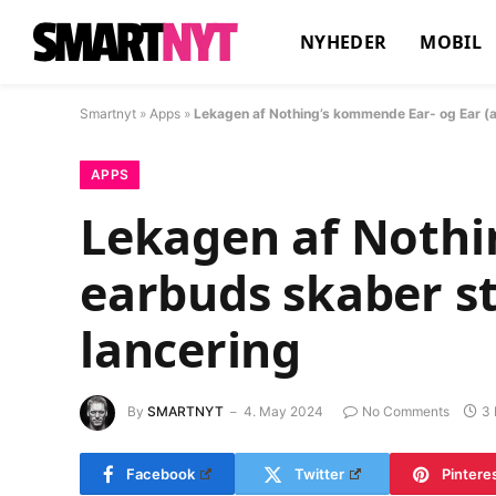
NYHEDER
MOBIL
Smartnyt
»
Apps
»
Lekagen af Nothing’s kommende Ear- og Ear (a) 
APPS
Lekagen af Nothi
earbuds skaber sto
lancering
By
SMARTNYT
4. May 2024
No Comments
3 
Facebook
Twitter
Pintere