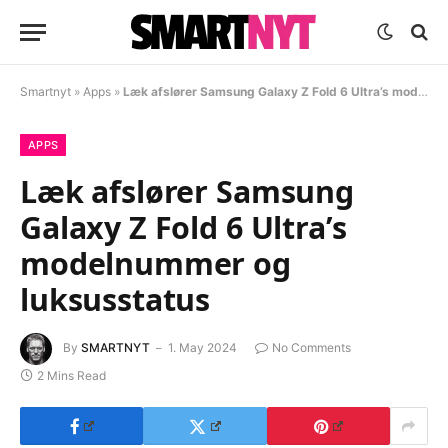
Smartnyt
»
Apps
»
Læk afslører Samsung Galaxy Z Fold 6 Ultra’s modelnummer og luksusstatus
APPS
Læk afslører Samsung
Galaxy Z Fold 6 Ultra’s
modelnummer og
luksusstatus
By
SMARTNYT
1. May 2024
No Comments
2 Mins Read