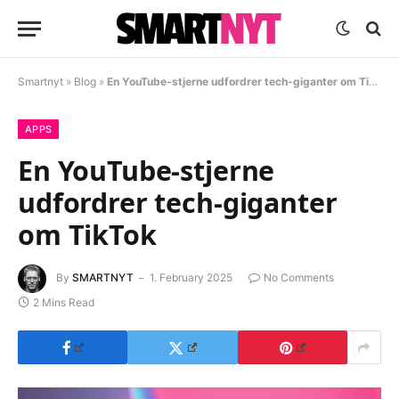
Smartnyt
»
Blog
»
En YouTube-stjerne udfordrer tech-giganter om TikTok
APPS
En YouTube-stjerne
udfordrer tech-giganter
om TikTok
By
SMARTNYT
1. February 2025
No Comments
2 Mins Read